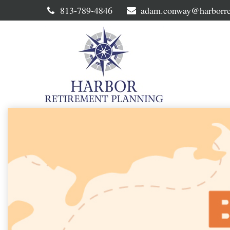
813-789-4846
adam.conway@harborre